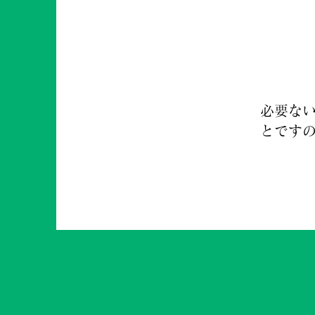
カウン
はあり
必要な
とです