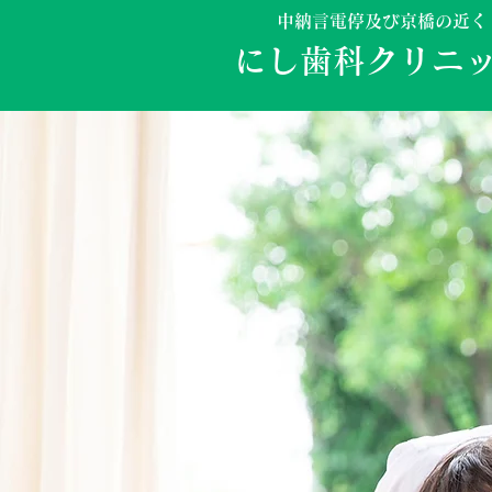
中納言電停及び京橋の近く
にし歯科クリニ