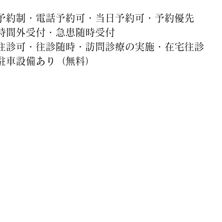
予約制・電話予約可・当日予約可・予約優先
時間外受付・急患随時受付
往診可・往診随時・訪問診療の実施・在宅往診
駐車設備あり（無料）
診療内容
◆口の健康相談
◆歯ぐきの健康相談
◆歯根の健康相談
◆子供の歯の発育期における健康相談